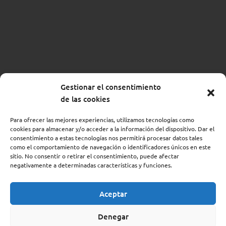
La importancia de romper el
silencio
Las adicciones todavía arrastran mucho
estigma social. Muchas familias viven la
situación en secreto, evitando hablar de ello
Gestionar el consentimiento
por vergüenza o por miedo al juicio externo.
de las cookies
Sin embargo, el silencio no sólo no soluciona
Para ofrecer las mejores experiencias, utilizamos tecnologías como
nada: aumenta la soledad y la sensación de
cookies para almacenar y/o acceder a la información del dispositivo. Dar el
aislamiento.
consentimiento a estas tecnologías nos permitirá procesar datos tales
como el comportamiento de navegación o identificadores únicos en este
sitio. No consentir o retirar el consentimiento, puede afectar
Poder compartir lo que están viviendo en un
negativamente a determinadas características y funciones.
entorno seguro, ya sea con profesionales o
Aceptar
con otras familias en situaciones similares,
es un paso esencial. Nombrar lo que ocurre
Denegar