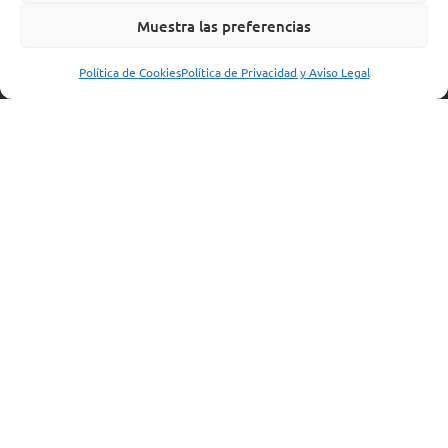
es el primer movimiento para dejar de
Muestra las preferencias
cargarlo en soledad.
Política de Cookies
Política de Privacidad y Aviso Legal