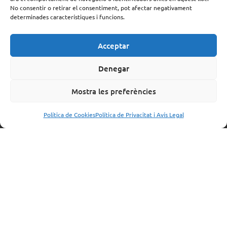
problemáticos evidentes.
No consentir o retirar el consentiment, pot afectar negativament
determinades característiques i funcions.
REALIDAD: Muchos jóvenes con
Acceptar
adicciones pueden mantener sus
problemas ocultos durante un tiempo,
Denegar
especialmente si son funcionales en otras
Mostra les preferències
áreas de sus vidas. Es importante estar
atento a los signos sutiles de la adicción,
Política de Cookies
Política de Privacitat i Avís Legal
como cambios de humor, pérdida de
interés en actividades antes disfrutadas y
problemas escolares o laborales.