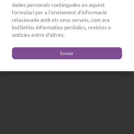
dades personals contingudes en aquest
formulari per a l'enviament d'informació
relacionada amb els seus serveis, com ara
butlletins informatius periòdics, revistes o
notícies entre d'altres.
Enviar
Algunos mitos
sobre las